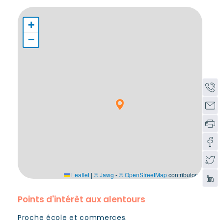
+
−
Leaflet
|
© Jawg
-
© OpenStreetMap
contributors
Points d'intérêt aux alentours
Proche école et commerces.