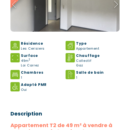
Résidence
Type
Les Cerisiers
Appartement
Surface
Chauffage
2
49m
Collectif
Loi Carrez
Gaz
Chambres
Salle de bain
1
1
Adapté PMR
Oui
Description
Appartement T2 de 49 m² à vendre à