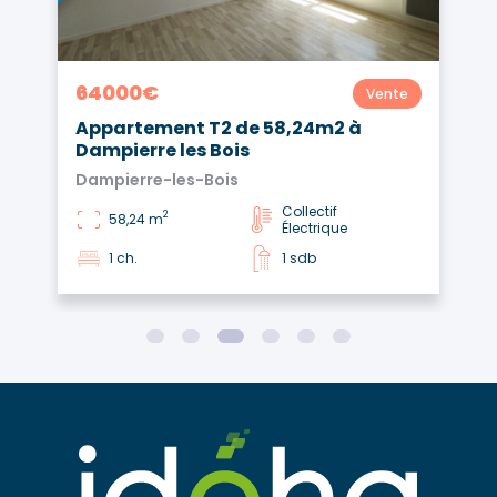
64000€
Vente
Appartement T2 de 58,24m2 à
Dampierre les Bois
Dampierre-les-Bois
Collectif
2
58,24 m
Électrique
1 ch.
1 sdb
1
2
3
4
5
6