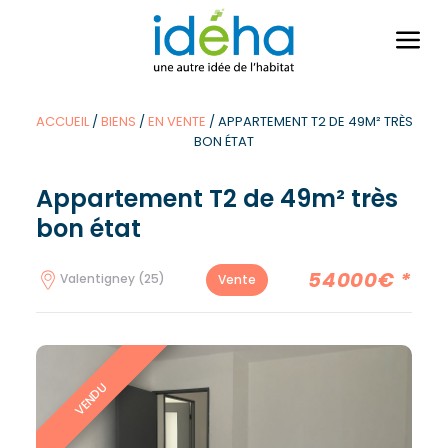
Ouvri
le
men
ACCUEIL
/
BIENS
/
EN VENTE
/
APPARTEMENT T2 DE 49M² TRÈS
BON ÉTAT
Appartement T2 de 49m² très
bon état
54000€ *
Valentigney (25)
Vente
VENDU