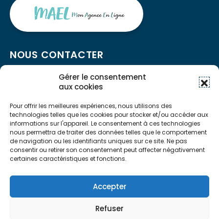
NOUS CONTACTER
Gérer le consentement
aux cookies
03 81 99 27 27
contact@ideha.fr
Pour offrir les meilleures expériences, nous utilisons des
technologies telles que les cookies pour stocker et/ou accéder aux
Ouvert du lundi au vendredi de 9h00 à 12h00 et de
informations sur l'appareil. Le consentement à ces technologies
13h30 à 16h00
nous permettra de traiter des données telles que le comportement
de navigation ou les identifiants uniques sur ce site. Ne pas
consentir ou retirer son consentement peut affecter négativement
NOUS CONTACTER
certaines caractéristiques et fonctions.
- Mentions légales
Accepter
- RGPD
- Cookies
Refuser
Copyright © 2025 Idéha - Tous droits réservés -
Un site
Wazacom