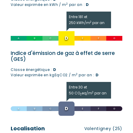
2
Valeur exprimée en kWh / m
par an :
D
Entre 181 et
2
250 kWh/m
par an
Indice d'émission de gaz à effet de serre
(GES)
Classe énergétique :
D
2
Valeur exprimée en kgEqCO2 / m
par an :
D
Entre 30 et
2
50 CO
eq/m
par an
2
Localisation
Valentigney (25)