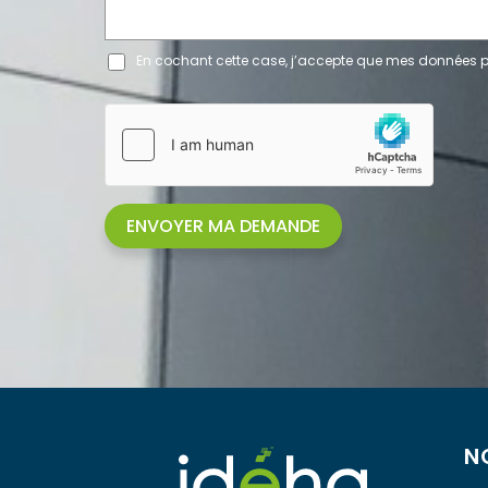
G
E
En cochant cette case, j’accepte que mes données p
A
C
C
O
R
D
R
G
P
D
ENVOYER MA DEMANDE
*
N