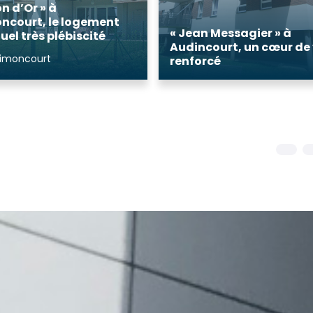
on d’Or » à
ncourt, le logement
« Jean Messagier » à
uel très plébiscité
Audincourt, un cœur de v
rimoncourt
renforcé