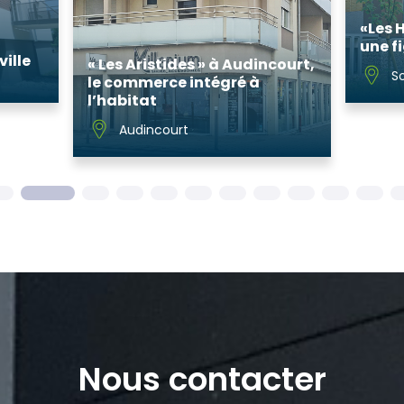
«Les 
une f
ille
« Les Aristides » à Audincourt,
S
le commerce intégré à
l’habitat
Audincourt
Nous contacter