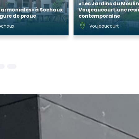
« Les Jardins du Moulin
Harmoniales» à Sochaux
Voujeaucourt,une rés
igure de proue
contemporaine
ochaux
Voujeaucourt