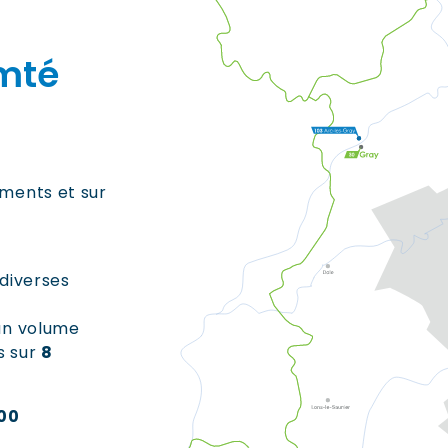
mté
ements et sur
 diverses
un volume
s sur
8
300