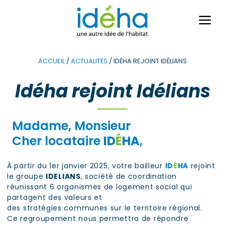
Ouvri
le
men
ACCUEIL
/
ACTUALITÉS
/
IDÉHA REJOINT IDÉLIANS
Idéha rejoint Idélians
Madame, Monsieur
Cher locataire
ID
É
HA
,
À partir du 1er janvier 2025, votre bailleur
ID
É
HA
rejoint
le groupe
IDELIANS
, société de coordination
réunissant 6 organismes de logement social qui
partagent des valeurs et
des stratégies communes sur le territoire régional.
Ce regroupement nous permettra de répondre