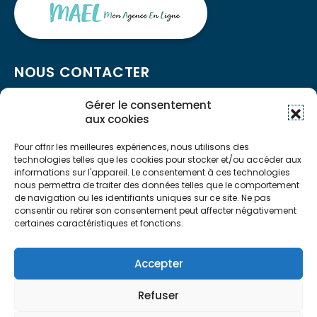
NOUS CONTACTER
Gérer le consentement
aux cookies
03 81 99 27 27
contact@ideha.fr
Pour offrir les meilleures expériences, nous utilisons des
technologies telles que les cookies pour stocker et/ou accéder aux
Ouvert du lundi au vendredi de 9h00 à 12h00 et de
informations sur l'appareil. Le consentement à ces technologies
13h30 à 16h00
nous permettra de traiter des données telles que le comportement
de navigation ou les identifiants uniques sur ce site. Ne pas
consentir ou retirer son consentement peut affecter négativement
NOUS CONTACTER
certaines caractéristiques et fonctions.
- Mentions légales
Accepter
- RGPD
- Cookies
Refuser
Copyright © 2025 Idéha - Tous droits réservés -
Un site
Wazacom