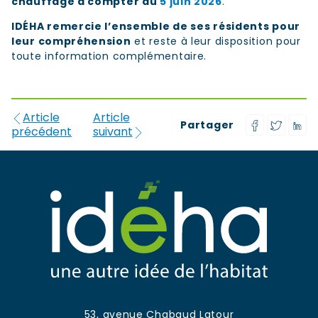
chauffage à compter du
5 juin 2026
.
IDÉHA remercie l’ensemble de ses résidents pour
leur compréhension
et reste à leur disposition pour
toute information complémentaire.
Article
Article
Partager
précédent
suivant
53, avenue Chabaud Latour