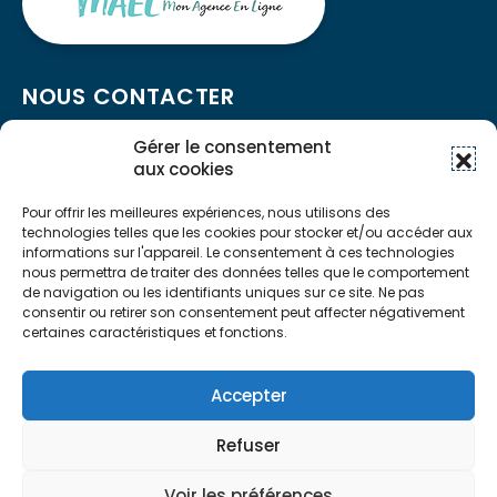
NOUS CONTACTER
Gérer le consentement
aux cookies
03 81 99 27 27
contact@ideha.fr
Pour offrir les meilleures expériences, nous utilisons des
technologies telles que les cookies pour stocker et/ou accéder aux
Ouvert du lundi au vendredi de 9h00 à 12h00 et de
informations sur l'appareil. Le consentement à ces technologies
13h30 à 16h00
nous permettra de traiter des données telles que le comportement
de navigation ou les identifiants uniques sur ce site. Ne pas
consentir ou retirer son consentement peut affecter négativement
NOUS CONTACTER
certaines caractéristiques et fonctions.
- Mentions légales
Accepter
- RGPD
- Cookies
Refuser
Copyright © 2025 Idéha - Tous droits réservés -
Un site
Wazacom
Voir les préférences