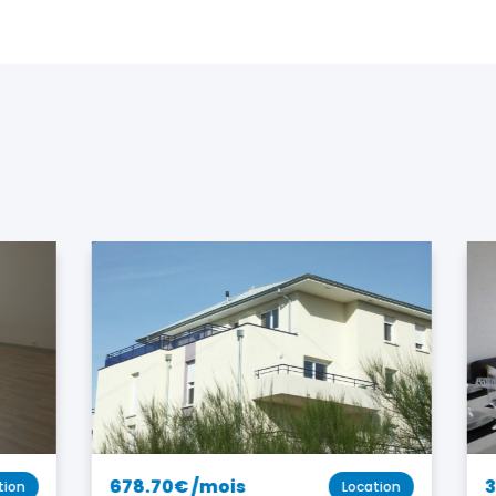
678.70€ /mois
38
on
Location