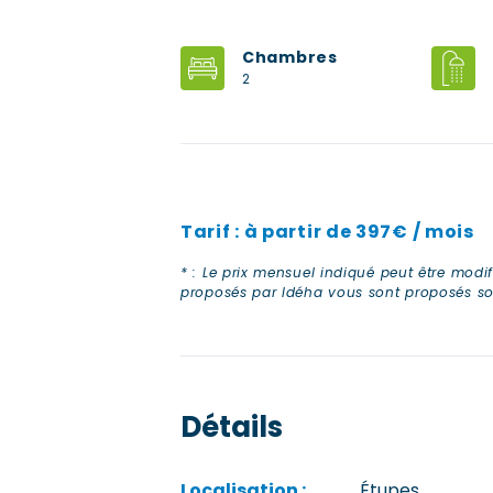
Chambres
2
Tarif :
à partir de
397€ / mois
* : Le prix mensuel indiqué peut être mod
proposés par Idéha vous sont proposés sous
Détails
Localisation :
Étupes