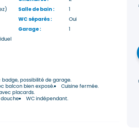
ez)
Salle de bain :
1
WC séparés :
Oui
Garage :
1
iduel
 badge, possibilité de garage.
ec balcon bien exposé.
Cuisine fermée.
vec placards.
u douche
WC indépendant.