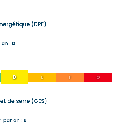
nergétique (DPE)
 an :
D
fet de serre (GES)
2
par an :
E