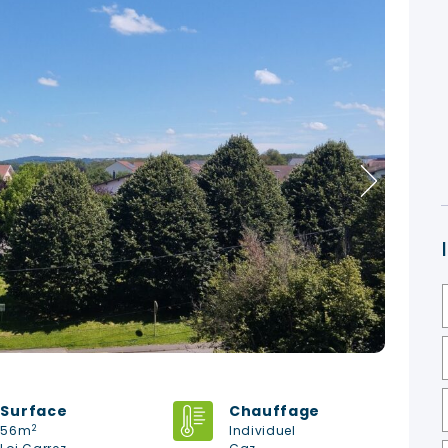
Surface
Chauffage
I
2
56m
Individuel