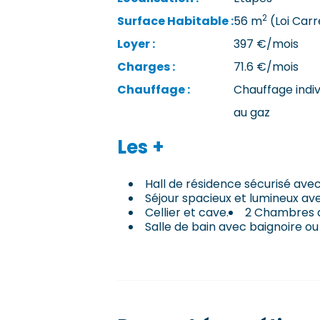
2
Surface Habitable :
56 m
(Loi Carr
Loyer :
397 €/mois
Charges :
71.6 €/mois
Chauffage :
Chauffage indiv
au gaz
Les +
Hall de résidence sécurisé avec
Séjour spacieux et lumineux av
Cellier et cave.
2 Chambres a
Salle de bain avec baignoire o