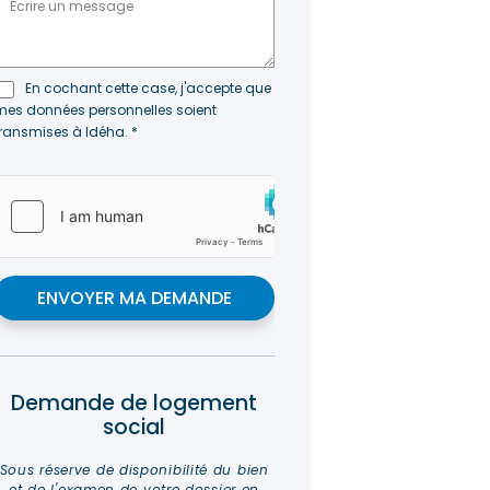
L
*
É
P
M
H
E
O
S
N
S
En cochant cette case, j'accepte que
E
A
mes données personnelles soient
R
*
G
G
transmises à Idéha.
*
E
P
*
D
*
ENVOYER MA DEMANDE
Demande de logement
social
Sous réserve de disponibilité du bien
et de l'examen de votre dossier en