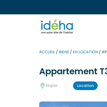
ACCUEIL
/
BIENS
/
EN LOCATION
/
AP
Appartement T3
Location
Étupes